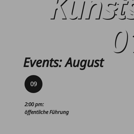
2
Kunst
0
Events
:
August
09
2:00 pm
:
öffentliche Führung