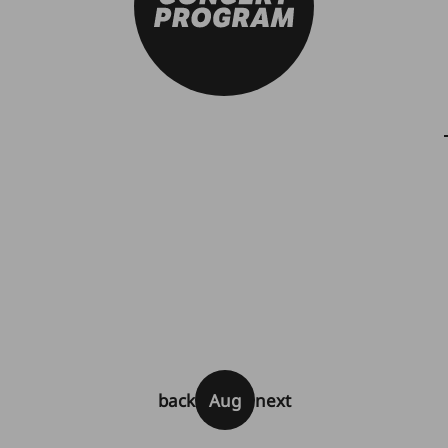
back
Aug
next