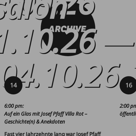
0.09.26
salon
1.10.26
—
04.10.26
14
16
6:00 pm
:
2:00 p
Auf ein Glas mit Josef Pfaff Villa Rot –
öffent
Geschichte(n) & Anekdoten
Fast vier Jahrzehnte lang war Josef Pfaff