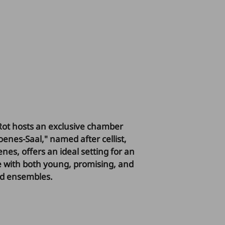
 Rot hosts an exclusive chamber
enes-Saal," named after cellist,
s, offers an ideal setting for an
e with both young, promising, and
nd ensembles.