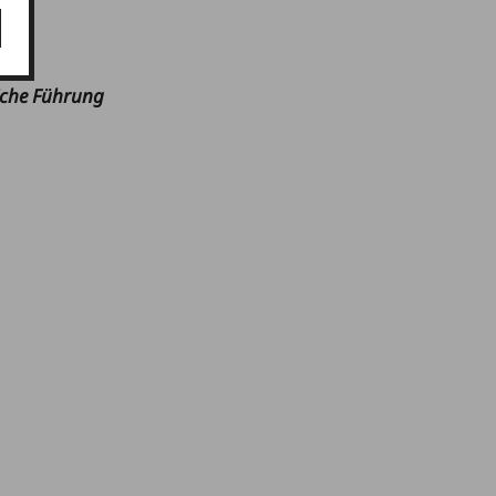
m
:
liche Führung