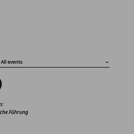
m
:
liche Führung