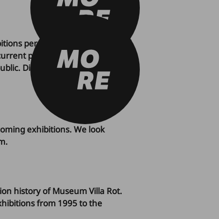
itions per year on a wide range of
 current positions and tendencies in
ublic. Discover the current
coming exhibitions. We look
m.
on history of Museum Villa Rot.
hibitions from 1995 to the