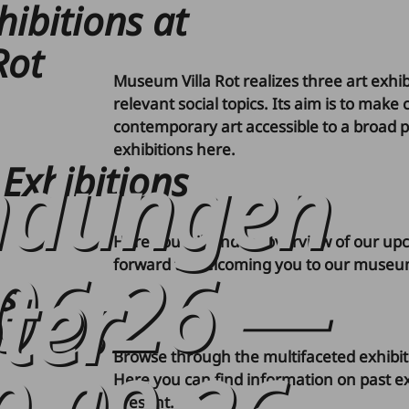
hibitions at
Rot
Museum Villa Rot realizes three art exhib
relevant social topics. Its aim is to make
contemporary art accessible to a broad p
exhibitions here.
ndungen
Exhibitions
Here you will find an overview of our up
06.26
—
forward to welcoming you to our museu
ter
s
Browse through the multifaceted exhibiti
Here you can find information on past ex
present.