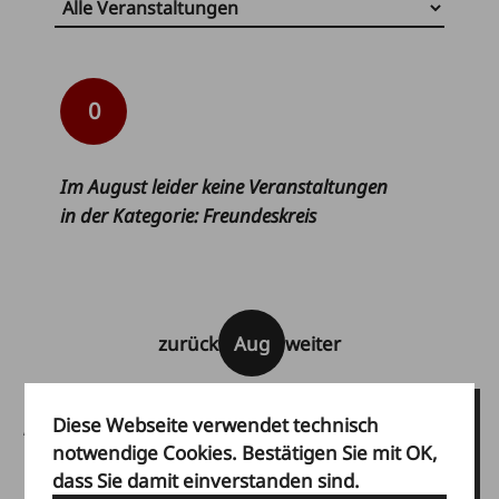
0
Im
August
leider keine Veranstaltungen
in der Kategorie
:
Freundeskreis
zurück
Aug
weiter
Ihre Vorteile als Mitglied
Diese Webseite verwendet technisch
notwendige Cookies. Bestätigen Sie mit OK,
Werden Sie Mitglied im Freundeskreis des
dass Sie damit einverstanden sind.
Museums Villa Rot und sichern Sie sich folgende